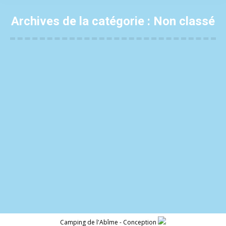
Archives de la catégorie :
Non classé
Vous êtes ici :
ouverture du camping le 15 Avril 2026
Non classé
Par
Eric Defouloy
1 avril 2019
Laisser un commentaire
C’est parti pour une nouvelle saison ! Nous vous
attendons toujours plus nombreux sur notre beau
Territoire.
Camping de l'Abîme - Conception